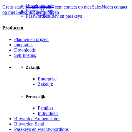
Developer hub
Gratis starten
Gratis starten
Neem contact op met Sales
Neem contact
Secrets Manager
op met Sales
Inloggen
Inloggen
Passwordless.dev en passkeys
Producten
Plannen en prijzen
Integraties
Downloads
Self-hosting
Zakelijk
Enterprise
Zakelijk
Persoonlijk
Families
Individuen
Bitwarden Authenticator
Bitwarden Send
Passkeys en wachtwoordloos