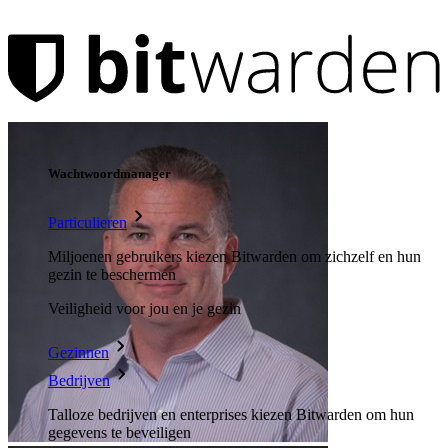
Producten
Wachtwoordmanager
Particulieren
Miljoenen gebruikers kiezen Bitwarden om zichzelf en hun
gezin te beschermen
Veiligheid voor jou en je gezin
Gezinnen
Bedrijven
Talloze bedrijven en enterprises kiezen Bitwarden om hun
gegevens te beveiligen