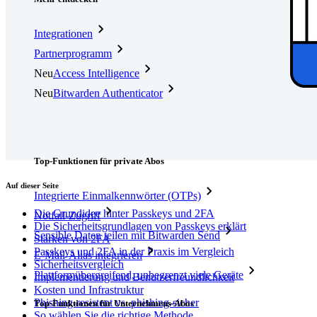
Integrationen
Partnerprogramm
Neu
Access Intelligence
Neu
Bitwarden Authenticator
Preise
Download
Funktionen
Top-Funktionen für private Abos
Auf dieser Seite
Integrierte Einmalkennwörter (OTPs)
Die Grundidee hinter Passkeys und 2FA
Notfall-Zugriff
Die Sicherheitsgrundlagen von Passkeys erklärt
Sensible Daten teilen mit Bitwarden Send
Stärken von 2FA
Passkeys und 2FA in der Praxis im Vergleich
E-Mail-Alias integrieren
Sicherheitsvergleich
Plattformübergreifend, unbegrenzt viele Geräte
Implementierung und Benutzerfreundlichkeit
Kosten und Infrastruktur
Phishing-resistent vs. phishing-sicher
Top-Funktionen für Unternehmens-Abos
So wählen Sie die richtige Methode