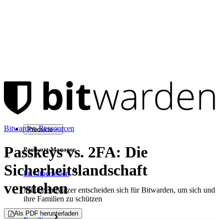
Bitwarden-Ressourcen
Produkte
Passkeys vs. 2FA: Die
Passwort-Manager
Sicherheitslandschaft
Privatpersonen
verstehen
Millionen Nutzer entscheiden sich für Bitwarden, um sich und
ihre Familien zu schützen
Als PDF herunterladen