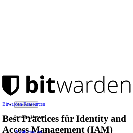
Bitwarden-Ressourcen
Produkte
Best Practices für Identity and
Passwort-Manager
Access Management (IAM)
Privatpersonen