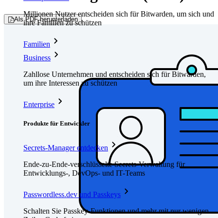
Millionen Nutzer entscheiden sich für Bitwarden, um sich und
Als PDF herunterladen
ihre Familien zu schützen
Familien
Business
Zahllose Unternehmen und entscheiden sich für Bitwarden,
um ihre Interessen zu schützen
Enterprise
Produkte für Entwickler
Secrets-Manager entdecken
Ende-zu-Ende-verschlüsselte Secrets-Verwaltung für
Entwicklungs-, DevOps- und IT-Teams
Passwordless.dev und Passkeys
Schalten Sie Passkey-Funktionen und mehr mit nur wenigen