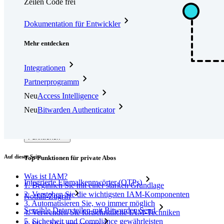
Zeilen Code frei
Dokumentation für Entwickler
Mehr entdecken
Integrationen
Partnerprogramm
Neu
Access Intelligence
Neu
Bitwarden Authenticator
Preise
Download
Funktionen
Auf dieser Seite
Top-Funktionen für private Abos
Was ist IAM?
Integrierte Einmalkennwörter (OTPs)
1. Beginnen Sie mit einer starken Grundlage
2. Verstehen Sie die wichtigsten IAM-Komponenten
Notfall-Zugriff
3. Automatisieren Sie, wo immer möglich
Sensible Daten teilen mit Bitwarden Send
4. Verwenden Sie fortschrittliche IAM-Techniken
5. Sicherheit und Compliance gewährleisten