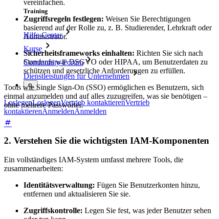
vereinfachen.
Training
Zugriffsregeln festlegen:
Weisen Sie Berechtigungen
basierend auf der Rolle zu, z. B. Studierender, Lehrkraft oder
Hilfe-Center
Administrator.
Kurse
Sicherheitsframeworks einhalten:
Richten Sie sich nach
Standards wie DSGVO oder HIPAA, um Benutzerdaten zu
Community-Forum
schützen und gesetzliche Anforderungen zu erfüllen.
Dienstleistungen für Unternehmen
Tools wie Single Sign-On (SSO) ermöglichen es Benutzern, sich
einmal anzumelden und auf alles zuzugreifen, was sie benötigen –
Loslegen
Loslegen
Vertrieb kontaktieren
Vertrieb
ohne mehrere Passwörter.
kontaktieren
Anmelden
Anmelden
2. Verstehen Sie die wichtigsten IAM-Komponenten
Ein vollständiges IAM-System umfasst mehrere Tools, die
zusammenarbeiten:
Identitätsverwaltung:
Fügen Sie Benutzerkonten hinzu,
entfernen und aktualisieren Sie sie.
Zugriffskontrolle:
Legen Sie fest, was jeder Benutzer sehen