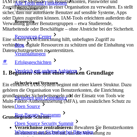
IAM ist eine Methode, um Benutzerkonten, Passwörter und
Alle Tools und Funktionen
Zugriffsberechtigungen in einer Organisation zu verwalten. Es stellt
Ressourcen
sicher, dass nur autorisierte Benutzer auf sensible Systeme, Apps
oder Daten zugreifen können. IAM-Tools erleichtern außerdem die
Ressourcen
Verwaltung großer Benutzergruppen – etwa Studierende,
Mitarbeitende oder Beschäftigte – ohne Abstriche bei der Sicherheit.
Ressourcen-Center
Eine sichere IAM-Einrichtung hilft, unbefugten Zugriff zu
verhindern, digitale Ressourcen zu schützen und die Einhaltung von
Blog
Datenschutzgesetzen zu unterstützen.
Veranstaltungen
Erfolgsgeschichten
Vergleich mit anderen Anbietern
1. Beginnen Sie mit einer starken Grundlage
Sicherheit und Vertrauen
Ein effektives IAM-System beginnt mit einer klaren Struktur. Dazu
gehören die Organisation von Benutzerkonten, die Einrichtung
grundlegender Sicherheitsregeln und der Einsatz von Tools wie
Sicherheit und Compliance
Multi-Faktor-Authentifizierung (MFA), um zusätzlichen Schutz zu
Open Source
bieten.
Bug-Bounty-Programm
Grundlegende Schritte:
Open Source Security Summit
Verzeichnisse zentralisieren:
Bewahren Sie Benutzerkonten
Whitepaper zur Sicherheit bei Bitwarden
an einem zentralen Ort auf, um die Verwaltung zu