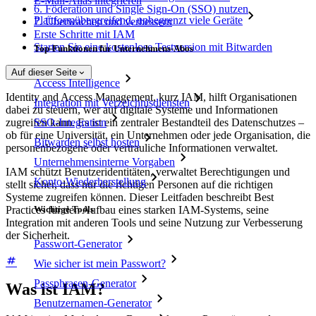
E-Mail-Alias integrieren
6. Föderation und Single Sign-On (SSO) nutzen
Plattformübergreifend, unbegrenzt viele Geräte
7. Überwachen und verbessern
Erste Schritte mit IAM
Starten Sie eine kostenlose Testversion mit Bitwarden
Top-Funktionen für Unternehmens-Abos
Auf dieser Seite
Access Intelligence
Identity and Access Management, kurz IAM, hilft Organisationen
Integration mit Verzeichnisdiensten
dabei zu steuern, wer auf digitale Systeme und Informationen
SSO-Integration
zugreifen kann. Es ist ein zentraler Bestandteil des Datenschutzes –
ob für eine Universität, ein Unternehmen oder jede Organisation, die
Bitwarden selbst hosten
personenbezogene oder vertrauliche Informationen verwaltet.
Unternehmensinterne Vorgaben
IAM schützt Benutzeridentitäten, verwaltet Berechtigungen und
Konto-Wiederherstellung
stellt sicher, dass nur die richtigen Personen auf die richtigen
Systeme zugreifen können. Dieser Leitfaden beschreibt Best
Wichtige Tools
Practices für den Aufbau eines starken IAM-Systems, seine
Integration mit anderen Tools und seine Nutzung zur Verbesserung
der Sicherheit.
Passwort-Generator
Wie sicher ist mein Passwort?
Passphrasen-Generator
Was ist IAM?
Benutzernamen-Generator