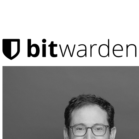
Producten
Wachtwoordmanager
Particulieren
Miljoenen gebruikers kiezen Bitwarden om zichzelf en hun
gezin te beschermen
Veiligheid voor jou en je gezin
Gezinnen