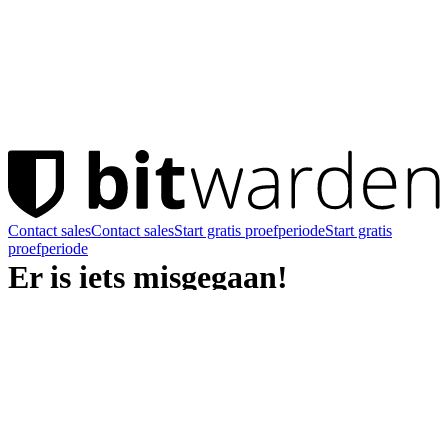
Contact sales
Contact sales
Start gratis proefperiode
Start gratis
proefperiode
Er is iets misgegaan!
Het ligt niet aan jou, maar aan ons. We werken eraan om het
probleem op te lossen. Probeer het later opnieuw.