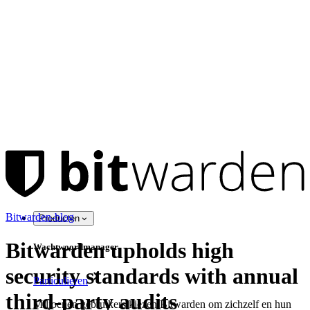
Bitwarden-blog
Producten
Bitwarden upholds high
Wachtwoordmanager
security standards with annual
Particulieren
third-party audits
Miljoenen gebruikers kiezen Bitwarden om zichzelf en hun