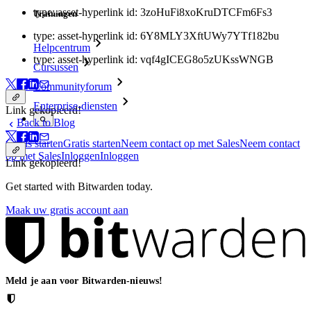
type: asset-hyperlink id: 3zoHuFi8xoKruDTCFm6Fs3
Trainingen
type: asset-hyperlink id: 6Y8MLY3XftUWy7YTf182bu
Helpcentrum
type: asset-hyperlink id: vqf4gICEG8o5zUKssWNGB
Cursussen
Communityforum
Enterprise-diensten
Link gekopieerd!
Back to Blog
Gratis starten
Gratis starten
Neem contact op met Sales
Neem contact
op met Sales
Inloggen
Inloggen
Link gekopieerd!
Get started with Bitwarden today.
Maak uw gratis account aan
Meld je aan voor Bitwarden-nieuws!