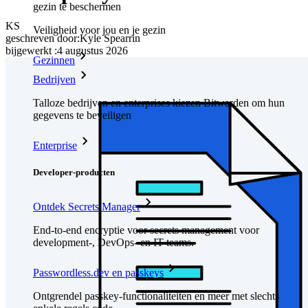
gezin te beschermen
KS
Veiligheid voor jou en je gezin
geschreven door:
Kyle Spearrin
bijgewerkt
:
4 augustus 2026
Gezinnen
Bedrijven
Talloze bedrijven en enterprises kiezen Bitwarden om hun
gegevens te beveiligen
Enterprise
Developer-producten
Ontdek Secrets Manager
End-to-end encryptie voor secrets management voor
development-, DevOps- en IT-teams.
Passwordless.dev en passkeys
Ontgrendel passkey-functionaliteiten en meer met slechts