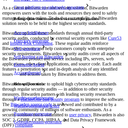
Cross-platform op onbeperkt apparaten
As a critical infrastructure and security solution, Bitwarden
empowers users with the tools and resources they need to safely
manage their data online. To do that successfully, the Bitwarden
Belangrijkste functionaliteiten van zakelijke plannen
solution needs to be held to the highest security standards.
Access Intelligence
Bitwarden upholds these standards through annual third-party
security audits, conducted by external security experts like
Cure53
Directory-integratie
and
Insight Risk Consulting
. These regular audits reinforce
Bitwarden security and help customers comply with enterprise
SSO-integratie
security requirements. Bitwarden security audits cover all aspects of
Self-hosting van Bitwarden
the Bitwarden product and service including IPs, servers, web
applications, other client applications, and source code. Each audit
Enterprise-beleid
features a penetration test and in-depth analysis of any identified
Accountherstel
issues — and actions taken by Bitwarden to address them.
Bitwarden will continue to uphold high cybersecurity standards
Belangrijkste tools
through regular security audits — in addition to other security
measures. Bitwarden partners with leading security researchers
Wachtwoordgenerator
through a
HackerOne bug bounty program
to improve the software.
The
Bitwarden source code
is reviewed and contributed to by a
Wachtwoordsterkte-tester
growing community of millions of software enthusiasts. As a
Passphrase-generator
security solution that is committed to
user privacy
, Bitwarden is also
SOC 2, GDPR, CCPA, HIPAA, and Data Privacy Framework
Gebruikersnaam-generator
(DPF)
compliant
.