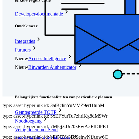
enkele regels code
Developer-documentatie
Ontdek meer
Integraties
Partners
Nieuw
Access Intelligence
Nieuw
Bitwarden Authenticator
Prijzen
Downloads
Functionaliteiten
Belangrijkste functionaliteiten van particuliere plannen
type: asset-hyperlink id: 3alBclinYuMVZ9erf1tuhM
Geïntegreerde TOTP
type: asset-hyperlink id: 5xEFYurTu7zhrlKg8dM9Wr
Noodtoegang
type: asset-hyperlink id: 7MlQ3dJr20zEwA2FIDlPET
Veilig delen met Send
type: asset-hyperlink id: bEfNZ6r3BJ9ehwNfAqw6C
Integratie van e-mailaliassen