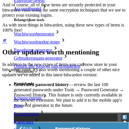
Enterprise-beleid
And of course, all of these items are securely protected in your
Accountherstel
bitwarden vault using the same encryption techniques that we use to
protect your existing logins.
Belangrijkste tools
As with most things in bitwarden, using these new types of items is
100% free!
Wachtwoordgenerator
Wachtwoordsterkte-tester
Passphrase-generator
Other updates worth mentioning
Gebruikersnaam-generator
In addition to the new types of items you can now store in your
Ontdek alle tools en functionaliteiten
bitwarden vault, it's also worth mentioning a couple of other nice
Resources
updates we've added in this latest bitwarden version:
Kennisbank
Generated password history
— review the last 100
generated passwords under Tools → Password Generator →
Password History. This feature is only currently available in
Kenniscentrum
the browser extension. We plan to add it to the mobile app's
password generator in the future.
Blog
Evenementen
Klantcases