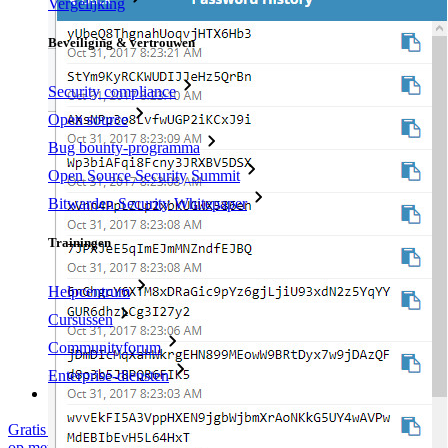
Vergelijking
Beveiliging & vertrouwen
Security compliance
Open source
Bug bounty-programma
Open Source Security Summit
Bitwarden Security Whitepaper
Trainingen
Helpcentrum
Cursussen
Communityforum
Enterprise-diensten
Gratis starten
Gratis starten
Neem contact op met Sales
Neem contact
op met Sales
Inloggen
Inloggen