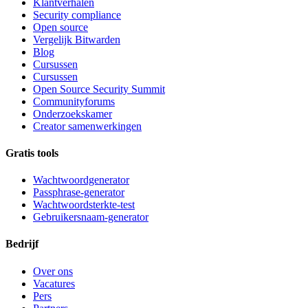
Klantverhalen
Security compliance
Open source
Vergelijk Bitwarden
Blog
Cursussen
Cursussen
Open Source Security Summit
Communityforums
Onderzoekskamer
Creator samenwerkingen
Gratis tools
Wachtwoordgenerator
Passphrase-generator
Wachtwoordsterkte-test
Gebruikersnaam-generator
Bedrijf
Over ons
Vacatures
Pers