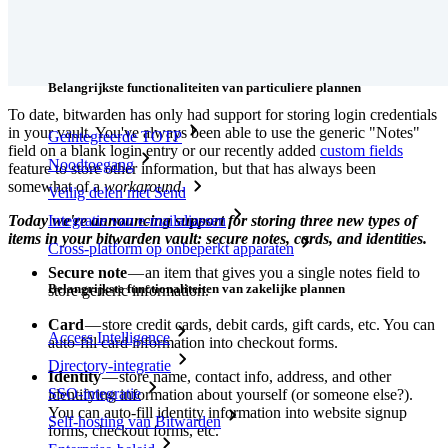
Prijzen
Downloads
Functionaliteiten
Belangrijkste functionaliteiten van particuliere plannen
To date, bitwarden has only had support for storing login credentials
in your vault. You've always been able to use the generic "Notes"
Geïntegreerde TOTP
field on a blank login entry or our recently added
custom fields
Noodtoegang
feature to store other information, but that has always been
somewhat of a
workaround
.
Veilig delen met Send
Today we're announcing support for storing three new types of
Integratie van e-mailaliassen
items in your bitwarden vault: secure notes, cards, and identities.
Cross-platform op onbeperkt apparaten
Secure note
— an item that gives you a single notes field to
Belangrijkste functionaliteiten van zakelijke plannen
store generic information.
Card
— store credit cards, debit cards, gift cards, etc. You can
Access Intelligence
auto-fill card information into checkout forms.
Directory-integratie
Identity
— store name, contact info, address, and other
SSO-integratie
identifying information about yourself (or someone else?).
You can auto-fill identity information into website signup
Self-hosting van Bitwarden
forms, checkout forms, etc.