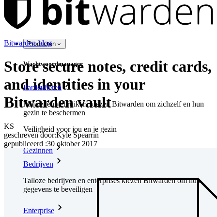
Bitwarden-blog
Producten
Store secure notes, credit cards,
Wachtwoordmanager
and identities in your
Particulieren
Bitwarden vault
Miljoenen gebruikers kiezen Bitwarden om zichzelf en hun
gezin te beschermen
KS
Veiligheid voor jou en je gezin
geschreven door:
Kyle Spearrin
gepubliceerd
:
30 oktober 2017
Gezinnen
Bedrijven
Talloze bedrijven en enterprises kiezen Bitwarden om hun
gegevens te beveiligen
Enterprise