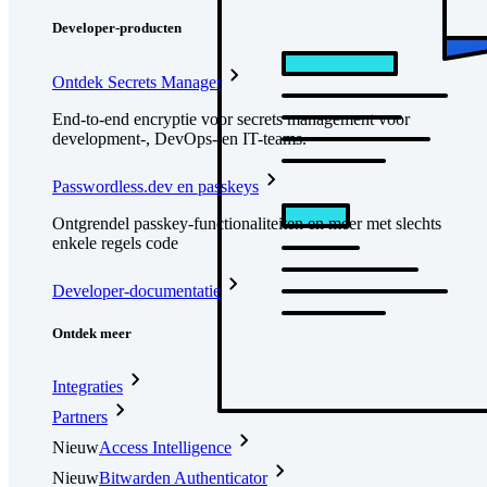
Developer-producten
Ontdek Secrets Manager
End-to-end encryptie voor secrets management voor
development-, DevOps- en IT-teams.
Passwordless.dev en passkeys
Ontgrendel passkey-functionaliteiten en meer met slechts
enkele regels code
Developer-documentatie
Ontdek meer
Integraties
Partners
Nieuw
Access Intelligence
Nieuw
Bitwarden Authenticator