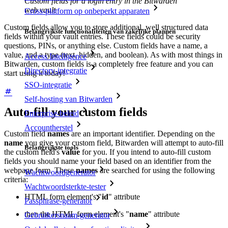
Custom fields for a login entry in the Bitwarden
web vault
Cross-platform op onbeperkt apparaten
Custom fields allow you to store additional, well structured data
Belangrijkste functionaliteiten van zakelijke plannen
fields within your vault entries. These fields could be security
questions, PINs, or anything else. Custom fields have a name, a
value, and a type (text, hidden, and boolean). As with most things in
Access Intelligence
Bitwarden, custom fields is a completely free feature and you can
Directory-integratie
start using it today!
SSO-integratie
Self-hosting van Bitwarden
Auto-fill your custom fields
Enterprise-beleid
Accountherstel
Custom field
names
are an important identifier. Depending on the
name
you give your custom field, Bitwarden will attempt to auto-fill
Belangrijkste tools
the custom field's
value
for you. If you intend to auto-fill custom
fields you should name your field based on an identifier from the
webpage form. These
names
are searched for using the following
Wachtwoordgenerator
criteria:
Wachtwoordsterkte-tester
HTML form element's "
id
" attribute
Passphrase-generator
then the HTML form element's "
name
" attribute
Gebruikersnaam-generator