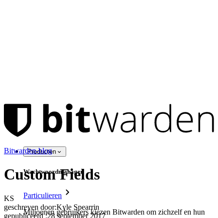
Bitwarden-blog
Producten
Custom Fields
Wachtwoordmanager
Particulieren
KS
geschreven door:
Kyle Spearrin
Miljoenen gebruikers kiezen Bitwarden om zichzelf en hun
gepubliceerd
:
28 september 2017