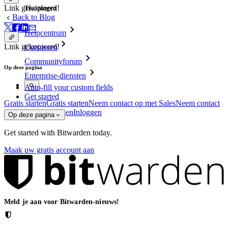
Link gekopieerd!
Trainingen
Back to Blog
Helpcentrum
Link gekopieerd!
Cursussen
Communityforum
Op deze pagina
Enterprise-diensten
Auto-fill your custom fields
Get started
Gratis starten
Gratis starten
Neem contact op met Sales
Neem contact
op met Sales
Inloggen
Inloggen
Op deze pagina
Get started with Bitwarden today.
Maak uw gratis account aan
Meld je aan voor Bitwarden-nieuws!