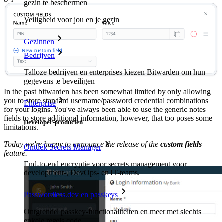
gezin te beschermen
Veiligheid voor jou en je gezin
Gezinnen
Bedrijven
Talloze bedrijven en enterprises kiezen Bitwarden om hun
gegevens te beveiligen
In the past bitwarden has been somewhat limited by only allowing
you to store standard username/password credential combinations
Enterprise
for your logins. You've always been able to use the generic notes
fields to store additional information, however, that too poses some
Developer-producten
limitations.
Today we're happy to announce the release of the
custom fields
Ontdek Secrets Manager
feature.
End-to-end encryptie voor secrets management voor
development-, DevOps- en IT-teams.
Passwordless.dev en passkeys
Ontgrendel passkey-functionaliteiten en meer met slechts
enkele regels code