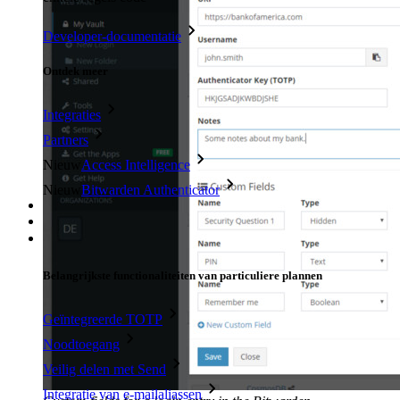
Developer-documentatie
Ontdek meer
Integraties
Partners
Nieuw
Access Intelligence
Nieuw
Bitwarden Authenticator
Prijzen
Downloads
Functionaliteiten
Belangrijkste functionaliteiten van particuliere plannen
Geïntegreerde TOTP
Noodtoegang
Veilig delen met Send
Integratie van e-mailaliassen