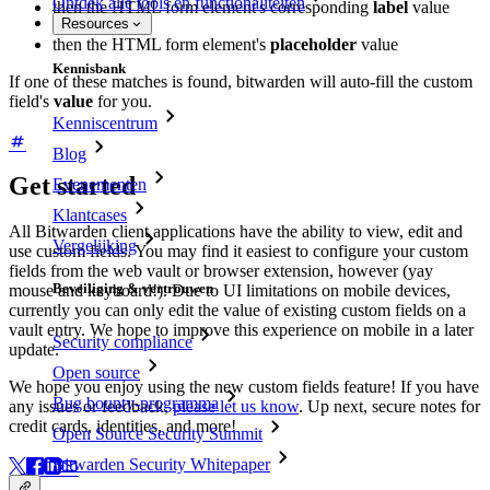
Ontdek alle tools en functionaliteiten
then the HTML form element's corresponding
label
value
Resources
then the HTML form element's
placeholder
value
Kennisbank
If one of these matches is found, bitwarden will auto-fill the custom
field's
value
for you.
Kenniscentrum
Blog
Get started
Evenementen
Klantcases
All Bitwarden client applications have the ability to view, edit and
Vergelijking
use custom fields. You may find it easiest to configure your custom
fields from the web vault or browser extension, however (yay
Beveiliging & vertrouwen
mouse and keyboard!). Due to UI limitations on mobile devices,
currently you can only edit the value of existing custom fields on a
vault entry. We hope to improve this experience on mobile in a later
Security compliance
update.
Open source
We hope you enjoy using the new custom fields feature! If you have
Bug bounty-programma
any issues or feedback,
please let us know
. Up next, secure notes for
credit cards, identities, and more!
Open Source Security Summit
Bitwarden Security Whitepaper