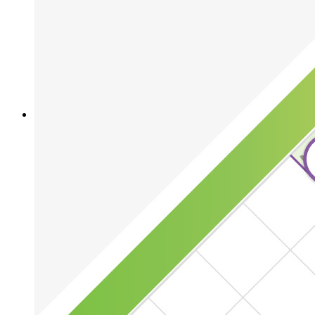
Wachtwoordgenerator
Wachtwoordsterkte-tester
Passphrase-generator
Gebruikersnaam-generator
Ontdek alle tools en functionaliteiten
Resources
Kennisbank
Kenniscentrum
Blog
Evenementen
Klantcases
Vergelijking
Beveiliging & vertrouwen