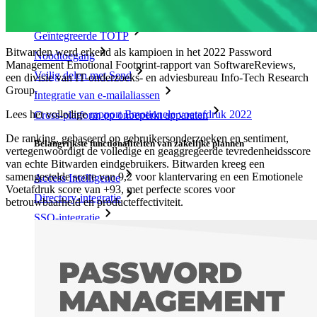
Belangrijkste functionaliteiten van particuliere plannen
Geïntegreerde TOTP
Bitwarden werd erkend als kampioen in het 2022 Password
Noodtoegang
Management Emotional Footprint-rapport van SoftwareReviews,
Veilig delen met Send
een divisie van IT-onderzoeks- en adviesbureau Info-Tech Research
Group.
Integratie van e-mailaliassen
Lees het volledige
rapport Emotionele voetafdruk 2022
Cross-platform op onbeperkt apparaten
De ranking, gebaseerd op gebruikersonderzoeken en sentiment,
Belangrijkste functionaliteiten van zakelijke plannen
vertegenwoordigt de volledige en geaggregeerde tevredenheidsscore
van echte Bitwarden eindgebruikers. Bitwarden kreeg een
samengestelde score van 9,2 voor klantervaring en een Emotionele
Access Intelligence
Voetafdruk score van +93, met perfecte scores voor
Directory-integratie
betrouwbaarheid en producteffectiviteit.
SSO-integratie
Self-hosting van Bitwarden
Enterprise-beleid
Accountherstel
Belangrijkste tools