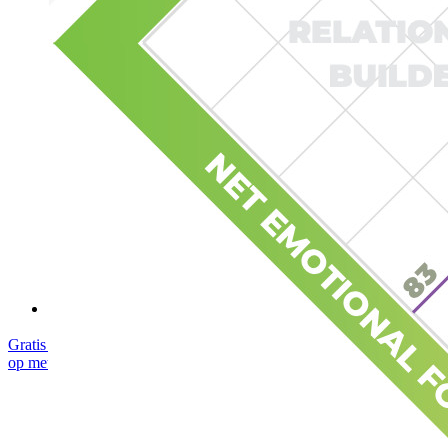
Security compliance
Open source
Bug bounty-programma
Open Source Security Summit
Bitwarden Security Whitepaper
Trainingen
Helpcentrum
Cursussen
Communityforum
Enterprise-diensten
Gratis starten
Gratis starten
Neem contact op met Sales
Neem contact
op met Sales
Inloggen
Inloggen