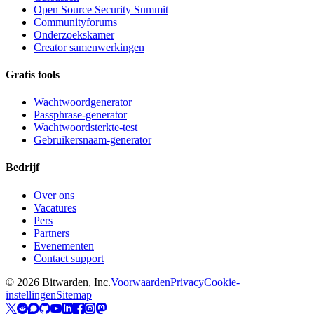
Open Source Security Summit
Communityforums
Onderzoekskamer
Creator samenwerkingen
Gratis tools
Wachtwoordgenerator
Passphrase-generator
Wachtwoordsterkte-test
Gebruikersnaam-generator
Bedrijf
Over ons
Vacatures
Pers
Partners
Evenementen
Contact support
©
2026
Bitwarden, Inc.
Voorwaarden
Privacy
Cookie-
instellingen
Sitemap