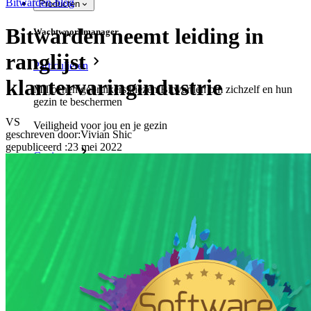
Bitwarden-blog
Producten
Bitwarden neemt leiding in
Wachtwoordmanager
ranglijst
Particulieren
klantervaringindustrie
Miljoenen gebruikers kiezen Bitwarden om zichzelf en hun
gezin te beschermen
VS
Veiligheid voor jou en je gezin
geschreven door:
Vivian Shic
gepubliceerd
:
23 mei 2022
Gezinnen
Bedrijven
Talloze bedrijven en enterprises kiezen Bitwarden om hun
gegevens te beveiligen
Enterprise
Developer-producten
Ontdek Secrets Manager