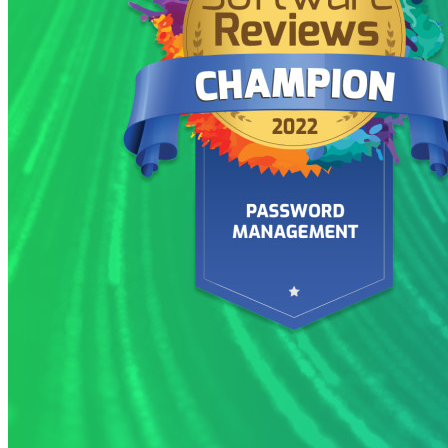
End-to-end encryptie voor secrets management voor
development-, DevOps- en IT-teams.
Passwordless.dev en passkeys
Ontgrendel passkey-functionaliteiten en meer met slechts
enkele regels code
Developer-documentatie
Ontdek meer
Integraties
Partners
Nieuw
Access Intelligence
Nieuw
Bitwarden Authenticator
Prijzen
Downloads
Functionaliteiten