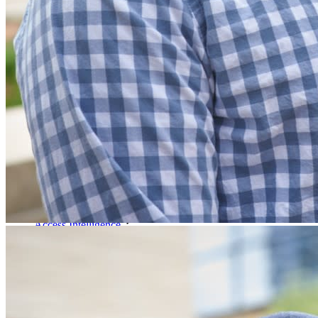
Downloads
Functionaliteiten
Belangrijkste functionaliteiten van particuliere plannen
Geïntegreerde TOTP
Noodtoegang
Veilig delen met Send
Integratie van e-mailaliassen
Cross-platform op onbeperkt apparaten
Belangrijkste functionaliteiten van zakelijke plannen
Access Intelligence
Directory-integratie
SSO-integratie
Self-hosting van Bitwarden
Enterprise-beleid