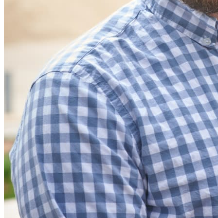
Beveiliging & vertrouwen
Security compliance
Open source
Bug bounty-programma
Open Source Security Summit
Bitwarden Security Whitepaper
Trainingen
Helpcentrum
Cursussen
Communityforum
Enterprise-diensten
Gratis starten
Gratis starten
Neem contact op met Sales
Neem contact
op met Sales
Inloggen
Inloggen