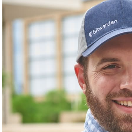
Accountherstel
Belangrijkste tools
Wachtwoordgenerator
Wachtwoordsterkte-tester
Passphrase-generator
Gebruikersnaam-generator
Ontdek alle tools en functionaliteiten
Resources
Kennisbank
Kenniscentrum
Blog
Evenementen
Klantcases
Vergelijking