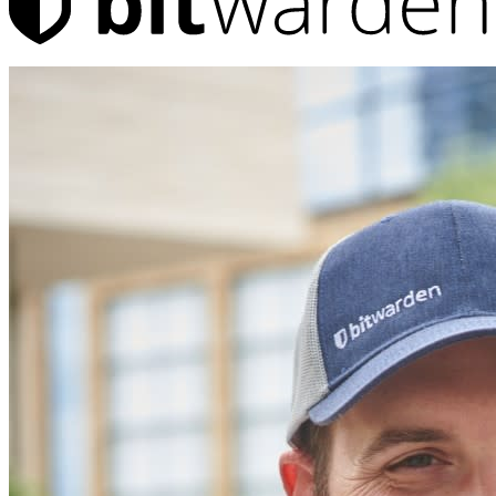
Producten
Wachtwoordmanager
Particulieren
Miljoenen gebruikers kiezen Bitwarden om zichzelf en hun
gezin te beschermen
Veiligheid voor jou en je gezin
Gezinnen
Bedrijven
Talloze bedrijven en enterprises kiezen Bitwarden om hun
gegevens te beveiligen
Enterprise