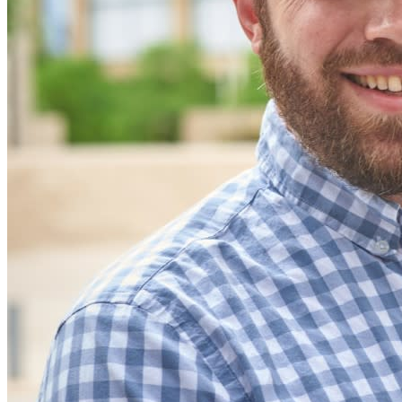
Developer-producten
Ontdek Secrets Manager
End-to-end encryptie voor secrets management voor
development-, DevOps- en IT-teams.
Passwordless.dev en passkeys
Ontgrendel passkey-functionaliteiten en meer met slechts
enkele regels code
Developer-documentatie
Ontdek meer
Integraties
Partners
Nieuw
Access Intelligence
Nieuw
Bitwarden Authenticator
Prijzen