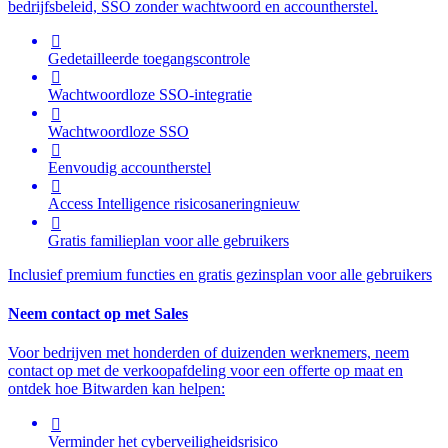
bedrijfsbeleid, SSO zonder wachtwoord en accountherstel.

Gedetailleerde toegangscontrole

Wachtwoordloze SSO-integratie

Wachtwoordloze SSO

Eenvoudig accountherstel

Access Intelligence
risicosanering
nieuw

Gratis familieplan voor alle gebruikers
Inclusief premium functies en gratis gezinsplan voor alle gebruikers
Neem contact op met Sales
Voor bedrijven met honderden of duizenden werknemers, neem
contact op met de verkoopafdeling voor een offerte op maat en
ontdek hoe Bitwarden kan helpen:

Verminder het cyberveiligheidsrisico