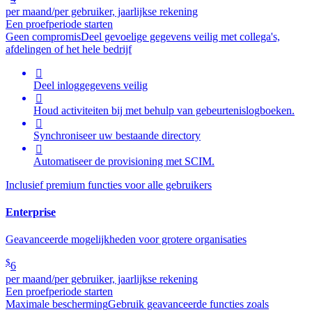
per maand/per gebruiker, jaarlijkse rekening
Een proefperiode starten
Geen compromis
Deel gevoelige gegevens veilig met collega's,
afdelingen of het hele bedrijf

Deel inloggegevens veilig

Houd activiteiten bij met behulp van gebeurtenislogboeken.

Synchroniseer uw bestaande directory

Automatiseer de provisioning met SCIM.
Inclusief premium functies voor alle gebruikers
Enterprise
Geavanceerde mogelijkheden voor grotere organisaties
$
6
per maand/per gebruiker, jaarlijkse rekening
Een proefperiode starten
Maximale bescherming
Gebruik geavanceerde functies zoals