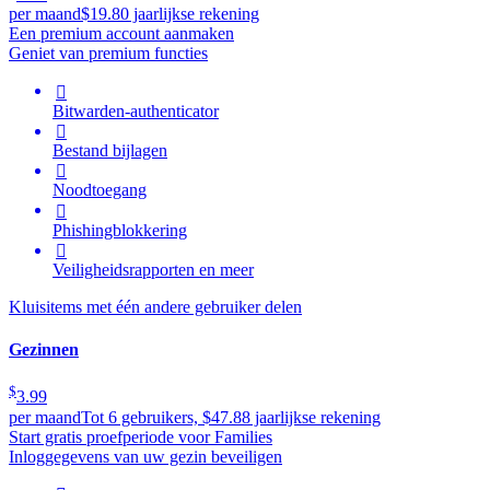
per maand
$19.80 jaarlijkse rekening
Een premium account aanmaken
Geniet van premium functies

Bitwarden-authenticator

Bestand bijlagen

Noodtoegang

Phishingblokkering

Veiligheidsrapporten en meer
Kluisitems met één andere gebruiker delen
Gezinnen
$
3.99
per maand
Tot 6 gebruikers, $47.88 jaarlijkse rekening
Start gratis proefperiode voor Families
Inloggegevens van uw gezin beveiligen