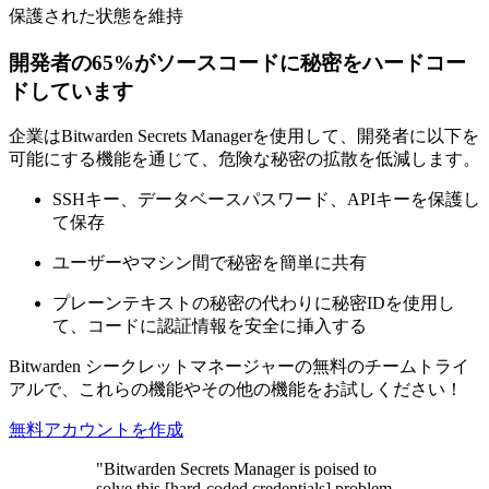
保護された状態を維持
開発者の65%がソースコードに秘密をハードコー
ドしています
企業はBitwarden Secrets Managerを使用して、開発者に以下を
可能にする機能を通じて、危険な秘密の拡散を低減します。
SSHキー、データベースパスワード、APIキーを保護し
て保存
ユーザーやマシン間で秘密を簡単に共有
プレーンテキストの秘密の代わりに秘密IDを使用し
て、コードに認証情報を安全に挿入する
Bitwarden シークレットマネージャーの無料のチームトライ
アルで、これらの機能やその他の機能をお試しください！
無料アカウントを作成
"Bitwarden Secrets Manager is poised to
solve this [hard-coded credentials] problem