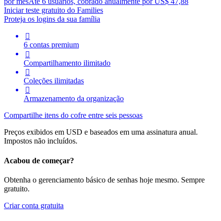
por mês
Até 6 usuários, cobrado anualmente por US$ 47,88
Iniciar teste gratuito do Families
Proteja os logins da sua família

6 contas premium

Compartilhamento ilimitado

Coleções ilimitadas

Armazenamento da organização
Compartilhe itens do cofre entre seis pessoas
Preços exibidos em USD e baseados em uma assinatura anual.
Impostos não incluídos.
Acabou de começar?
Obtenha o gerenciamento básico de senhas hoje mesmo. Sempre
gratuito.
Criar conta gratuita