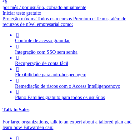
$
6
por mês / por usuário, cobrado anualmente
Iniciar teste gratuito
Proteção máxima
Todos os recursos Premium e Teams, além de
recursos de nível empresarial como:

Controle de acesso granular

Integração com SSO sem senha

Recuperação de conta fácil

Flexibilidade para auto-hospedagem

Remediação de riscos com o
Access Intelligence
novo

Plano Families gratuito para todos os usuários
Talk to Sales
For large organizations, t
alk to an expert about a tailored plan and
learn how Bitwarden can:
