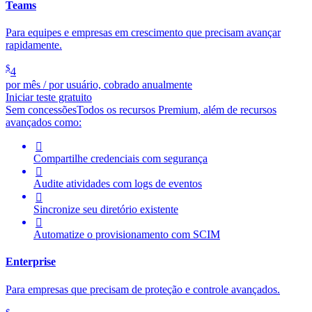
Teams
Para equipes e empresas em crescimento que precisam avançar
rapidamente.
$
4
por mês / por usuário, cobrado anualmente
Iniciar teste gratuito
Sem concessões
Todos os recursos Premium, além de recursos
avançados como:

Compartilhe credenciais com segurança

Audite atividades com logs de eventos

Sincronize seu diretório existente

Automatize o provisionamento com SCIM
Enterprise
Para empresas que precisam de proteção e controle avançados.