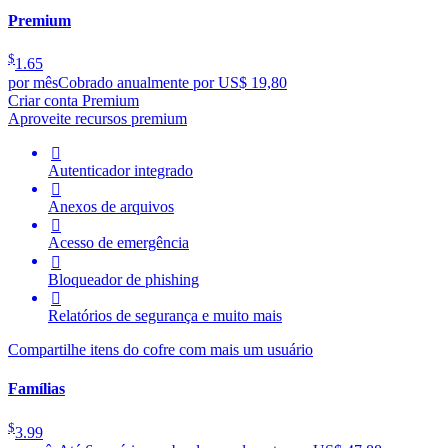
Premium
$
1.65
por mês
Cobrado anualmente por US$ 19,80
Criar conta Premium
Aproveite recursos premium

Autenticador integrado

Anexos de arquivos

Acesso de emergência

Bloqueador de phishing

Relatórios de segurança e muito mais
Compartilhe itens do cofre com mais um usuário
Famílias
$
3.99